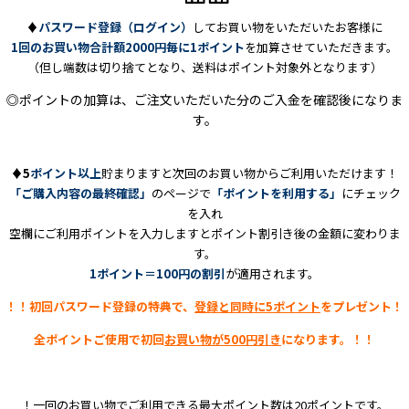
♦
パスワード登録（ログイン）
してお買い物をいただいたお客様に
1回のお買い物合計額2000円毎に1ポイント
を加算させていただきます。
（但し端数は切り捨てとなり、送料はポイント対象外となります）
◎ポイントの加算は、ご注文いただいた分のご入金を確認後になりま
す。
♦5
ポイント以上
貯まりますと次回のお買い物からご利用いただけます！
「ご購入内容の最終確認」
のページで
「ポイントを利用する」
にチェック
を入れ
空欄にご利用ポイントを入力しますとポイント割引き後の金額に変わりま
す。
1ポイント＝100円の割引
が適用されます。
！！初回パスワード登録の特典で、
登録と同時に5ポイント
をプレゼント！
全ポイントご使用で初回
お買い物が500円引き
になります。！！
！一回のお買い物でご利用できる最大ポイント数は20ポイントです。