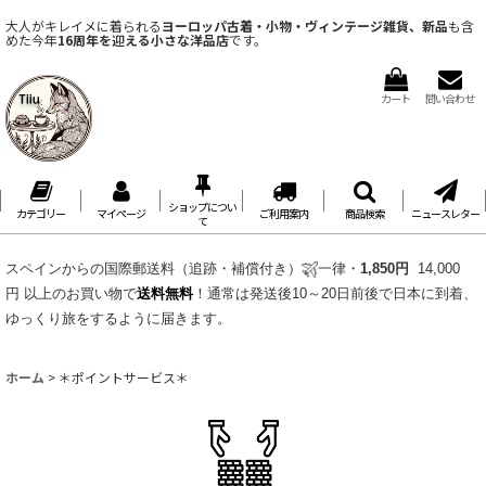
大人がキレイメに着られる
ヨーロッパ古着・小物・ヴィンテージ雑貨、新品
も含
めた今年
16周年を迎える小さな洋品店
です。
カート
問い合わせ
ショップについ
カテゴリー
マイページ
ご利用案内
商品検索
ニュースレター
て
スペインからの国際郵送料（追跡・補償付き）
一律・
1,850円
14,000
円 以上のお買い物で
送料無料
！通常は発送後10～20日前後で日本に到着、
ゆっくり旅をするように届きます。
ホーム
>
＊ポイントサービス＊