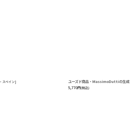
絞り込む
ユーズド商品・MassimoDutti
・スペイン
]
5,770
円
(税込)