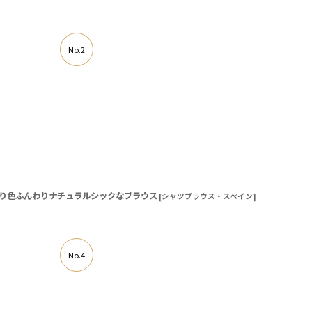
No.2
の生成り色ふんわりナチュラルシックなブラウス
[
シャツブラウス・スペイン
]
No.4