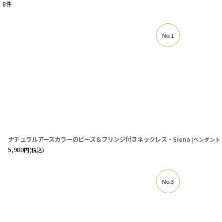
8
件
在庫あり
No.1
ナチュラルアースカラーのビーズ＆フリンジ付きネックレス・Siena
[
ペンダント
5,980
円
(税込)
No.3