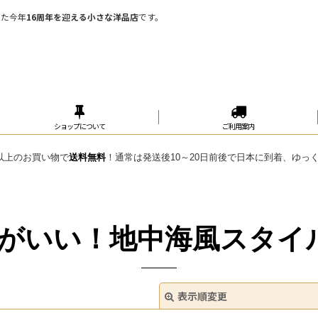
めた今年
16周年を迎える小さな洋品店
です。
ショップについて
ご利用案内
円 以上のお買い物で
送料無料
！通常は発送後10～20日前後で日本に到着、ゆっ
感がいい！地中海風スタイ
表示順変更