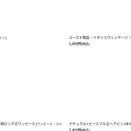
ユーズド商品・イギリスヴィンテージ
イン
]
3,800
円
(税込)
イ柄ロング丈ワンピース
ナチュラル+ピースフルなヘアピン2本セット
[
ワンピース・スペ
3,450
円
(税込)