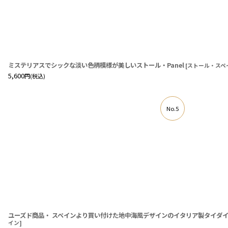
ミステリアスでシックな淡い色柄模様が美しいストール・Panel
[
ストール・スペ
5,600
円
(税込)
No.5
ユーズド商品・ スペインより買い付けた地中海風デザインのイタリア製タイダ
イン
]