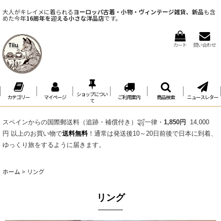
大人がキレイメに着られる
ヨーロッパ古着・小物・ヴィンテージ雑貨、新品
も含
めた今年
16周年を迎える小さな洋品店
です。
カート
問い合わせ
ショップについ
カテゴリー
マイページ
ご利用案内
商品検索
ニュースレター
て
スペインからの国際郵送料（追跡・補償付き）
一律・
1,850円
14,000
円 以上のお買い物で
送料無料
！通常は発送後10～20日前後で日本に到着、
ゆっくり旅をするように届きます。
ホーム
>
リング
リング