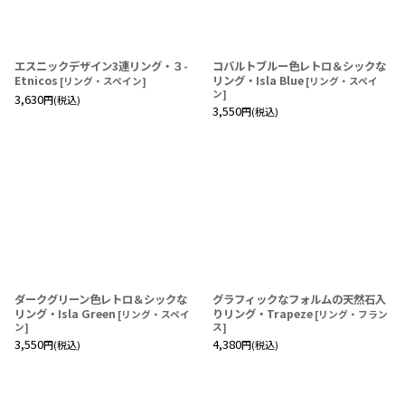
エスニックデザイン3連リング・３-
コバルトブルー色レトロ＆シックな
Etnicos
リング・Isla Blue
[
リング・スペイン
]
[
リング・スペイ
ン
]
3,630
円
(税込)
3,550
円
(税込)
ダークグリーン色レトロ＆シックな
グラフィックなフォルムの天然石入
リング・Isla Green
りリング・Trapeze
[
リング・スペイ
[
リング・フラン
ン
]
ス
]
3,550
4,380
円
(税込)
円
(税込)