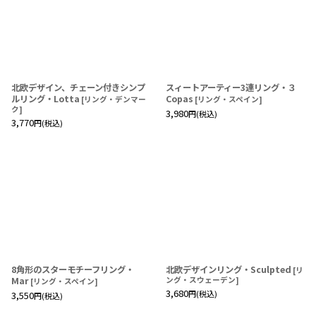
北欧デザイン、チェーン付きシンプ
スィートアーティー3連リング・３
ルリング・Lotta
Copas
[
リング・デンマー
[
リング・スペイン
]
ク
]
3,980
円
(税込)
3,770
円
(税込)
8角形のスターモチーフリング・
北欧デザインリング・Sculpted
[
リ
Mar
ング・スウェーデン
]
[
リング・スペイン
]
3,680
円
(税込)
3,550
円
(税込)