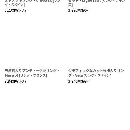
ルドメッキリング・Universo
セット・Ligne 3set
[
リン
[
リング・フラン
グ・スペイン
]
ス
]
5,230
3,770
円
(税込)
円
(税込)
天然石入りアンティーク調リング・
グラフィックなカット模様入りリン
Margot
グ・Vela
[
リング・フランス
]
[
リング・スペイン
]
3,940
3,340
円
(税込)
円
(税込)