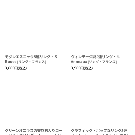
モダンエスニック5連リング・５
ヴィンテージ調4連リング・4-
Roues
Anneaux
[
リング・フランス
]
[
リング・フランス
]
3,880
3,980
円
(税込)
円
(税込)
グリーンオニキスの天然石入りゴー
グラフィック・ポップなリング3連