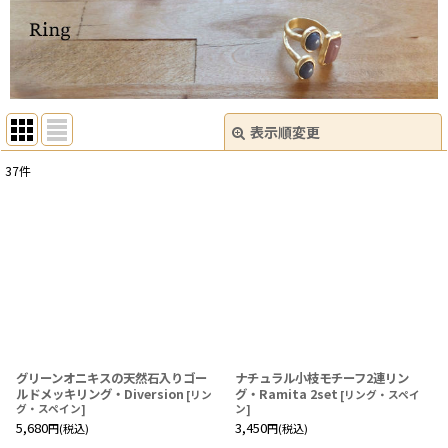
表示順変更
閉じる
37
件
サブカテゴリ
:
表示数
:
在庫あり
並び順
:
グリーンオニキスの天然石入りゴー
ナチュラル小枝モチーフ2連リン
絞り込む
ルドメッキリング・Diversion
グ・Ramita 2set
[
リン
[
リング・スペイ
グ・スペイン
]
ン
]
5,680
3,450
円
(税込)
円
(税込)