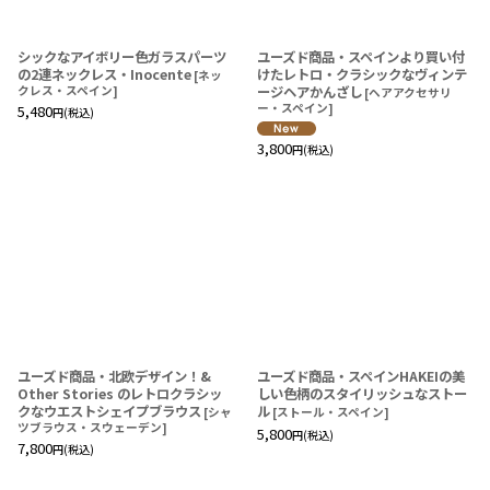
シックなアイボリー色ガラスパーツ
ユーズド商品・スペインより買い付
の2連ネックレス・Inocente
けたレトロ・クラシックなヴィンテ
[
ネッ
クレス・スペイン
]
ージヘアかんざし
[
ヘアアクセサリ
ー・スペイン
]
5,480
円
(税込)
3,800
円
(税込)
ユーズド商品・北欧デザイン！&
ユーズド商品・スペインHAKEIの美
Other Stories のレトロクラシッ
しい色柄のスタイリッシュなストー
クなウエストシェイプブラウス
ル
[
シャ
[
ストール・スペイン
]
ツブラウス・スウェーデン
]
5,800
円
(税込)
7,800
円
(税込)