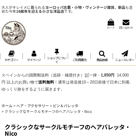
大人がキレイメに着られる
ヨーロッパ古着・小物・ヴィンテージ雑貨、新品
も含
めた今年
16周年を迎える小さな洋品店
です。
カート
問い合わせ
ショップについ
カテゴリー
マイページ
ご利用案内
商品検索
ニュースレター
て
スペインからの国際郵送料（追跡・補償付き）
一律・
1,850円
14,000
円 以上のお買い物で
送料無料
！通常は発送後10～20日前後で日本に到着、
ゆっくり旅をするように届きます。
ホーム
>
ヘア・アクセサリー
>
ピン＆バレッタ
>
クラシックなサークルモチーフのヘアバレッタ・Nico
クラシックなサークルモチーフのヘアバレッタ・
Nico