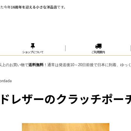
めた今年
16周年を迎える小さな洋品店
です。
ショップについて
ご利用案内
円 以上のお買い物で
送料無料
！通常は発送後10～20日前後で日本に到着、ゆっ
dada
レザーのクラッチポーチ・