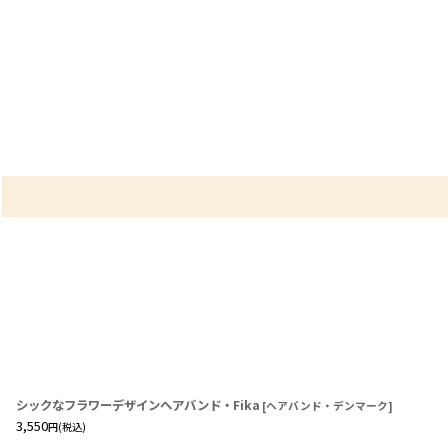
シックなフラワーデザインヘアバンド・Fika
[
ヘアバンド・デンマーク
]
3,550
円
(税込)