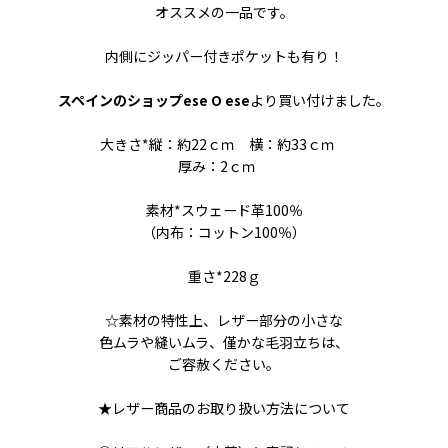
オススメの一品です。
内側にジッパー付きポケットも有り！
スペインのショップ
より買い付けました。
ese O ese
大きさ*縦：約22ｃｍ 横：約33ｃｍ
厚み：2ｃｍ
素材*スウェード革100％
（内布：コットン100％）
重さ*228ｇ
☆素材の特性上、レザー部分の小さな
色ムラや縫いムラ、僅かな毛羽立ちは、
ご容赦ください。
★レザー商品のお取り扱い方法について