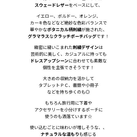
スウェードレザー
をベースにして、
イエロー、ボルドー、オレンジ、
カーキ色などなど絶妙な色彩バランスで
華やかな
ボタニカル柄刺繍
が施された、
グラマラス
な
クラッチポーチバッグ
です！
緻密に縫いこまれた
刺繍デザイン
は
芸術的に美しく、カジュアルに持っても
ドレスアップシーン
に合わせても素敵な
個性を主張できそうです！
大きめの収納力を活かして
タブレットＰＣ、書類や小冊子
などを持ち歩くのも◎
もちろん旅行用に下着や
アクセサリーを小分けするポーチに
使うのも洒落ています☆
使い込むごとに味わいが増しそうな、、
ナチュラルな温もり
も感じる