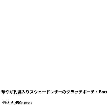
華やか刺繍入りスウェードレザーのクラッチポーチ・Bord
価格
:
6,450
円
(税込)