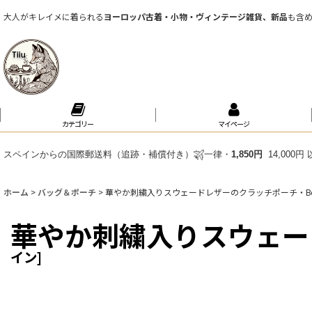
大人がキレイメに着られる
ヨーロッパ古着・小物・ヴィンテージ雑貨、新品
も含
カテゴリー
マイページ
スペインからの国際郵送料（追跡・補償付き）
一律・
1,850円
14,000
ホーム
>
バッグ＆ポーチ
>
華やか刺繍入りスウェードレザーのクラッチポーチ・Bor
華やか刺繍入りスウェード
イン
]