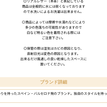
◎リアルレザー（本革）と表記している
商品は全般的に水には弱くなっております
ので水洗いによるお洗濯は出来ません。
◎商品によっては摩擦や水濡れなどにより
多少の色落ちの可能性がありますので
白など明るい色を着用される際には
ご注意下さい。
◎保管の際は湿気はカビの原因となり、
直射日光は変色の原因となります。
出来るだけ風通しの良い乾燥したスペースに
置いてください。
ブランド詳細
わりを持ったスペイン・バルセロナ発のブランド。独自のスタイルを持