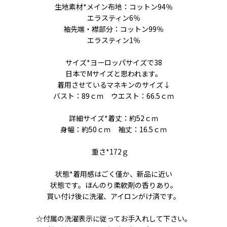
生地素材*メイン布地：コットン94％
エラスティン6％
袖先端・襟部分：コットン99％
エラスティン1％
サイズ*ヨーロッパサイズで38
日本でMサイズと思われます。
着用させているマネキンのサイズ↓
バスト：89ｃｍ ウエスト：66.5ｃｍ
詳細サイズ*着丈：約52ｃｍ
身幅：約50ｃｍ 袖丈：16.5ｃｍ
重さ*172ｇ
状態*着用感はごく僅か、新品に近い
状態です。ほんのり柔軟剤の香りあり。
買い付け後に洗濯、アイロンがけ済です。
☆付属の洗濯表示に従ってお手入れして下さい。