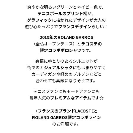
爽やかな明るいグリーンとネイビー色で、
テニスボールのプリント柄
が、
グラフィック
に描かれたデザインが大人の
遊び心たっぷりで
フランスデザイン
らしい！
2019年のROLAND GARROS
（全仏オープンテニス）と
ラコステの
限定コラボポロシャツ
です。
身幅にゆとりのあるシルエットが
街でのカ
ジュアルシック
にもはまりやすく
カーディガンや軽めのブルゾンなどと
合わせても素敵になりそうです。
テニスファンにもモードファンにも
毎年人気の
プレミアムなアイテム
です☆
+
フランスのブランドLACOSTEと
ROLAND GARROS限定コラボライン
のお洋服です。