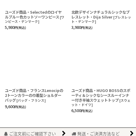
ユーズド商品・Selectedのロイヤ
北欧デザインナチュラルシックなブ
ルブルー色カットソーワンピース
レスレット・Dija Silver
[
ワ
[
ブレスレッ
ンピース・デンマーク
]
ト・デンマーク
]
5,980
3,980
円
(税込)
円
(税込)
ユーズド商品・フランスLenocipの
ユーズド商品・HUGO BOSSのスポ
2トーンカラーの巾着型ショルダー
ーティ＆シックなシースルーインナ
バッグ
ー付き半袖スウェットトップ
[
バッグ・フランス
]
[
スウェ
ット・ドイツ
]
9,600
円
(税込)
6,500
円
(税込)
ご注文前にご確認下さい
発送・ご決済方法など