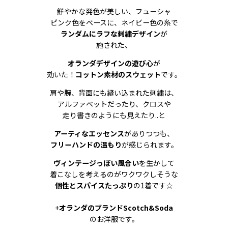
鮮やかな発色が美しい、フューシャ
ピンク色をベースに、ネイビー色の糸で
ランダムにラフな刺繍デザイン
が
施された、
オランダデザインの遊び心
が
効いた！
コットン素材のスウェット
です。
肩や腕、背面にも縫い込まれた刺繍は、
アルファベットだったり、クロスや
走り書きのようにも見えたり..と
アーティなエッセンス
がありつつも、
フリーハンドの温もり
が感じられます。
ヴィンテージっぽい風合い
を生かして
着こなしを考えるのがワクワクしそうな
個性とスパイスたっぷり
の1着です☆
+
オランダのブランドScotch&Soda
のお洋服です。