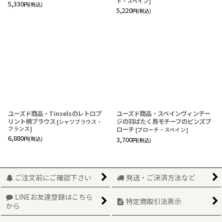
ト・スペイン
]
5,330
円
(税込)
5,220
円
(税込)
ユーズド商品・Tinselsのレトロプ
ユーズド商品・スペインヴィンテー
リント柄ブラウス
ジの羽ばたく鳥モチーフのピンズブ
[
シャツブラウス・
フランス
]
ローチ
[
ブローチ・スペイン
]
6,880
円
(税込)
3,700
円
(税込)
ご注文前にご確認下さい
発送・ご決済方法など
LINEお友達登録はこちら
特定商取引法表示
から