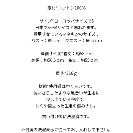
素材*コットン100％
サイズ*ヨーロッパサイズでS
日本でS〜Mサイズと思われます。
着用させているマネキンのサイズ↓
バスト：89ｃｍ ウエスト：66.5ｃｍ
詳細サイズ*着丈：約58ｃｍ
身幅：約56.5ｃｍ 袖丈：約55ｃｍ
重さ*316ｇ
状態*使用感は中くらいです。
洗いざらしたような風合いが生地に
少し出ている程度で、
シミや目立った生地の傷みナシ。
買い付け後に洗濯済です。
☆付属の洗濯表示に従ってお手入れして下さい。