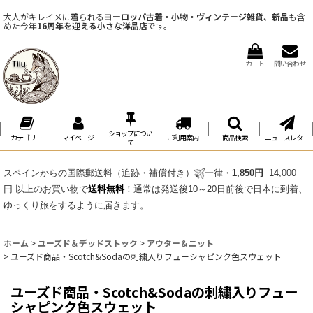
大人がキレイメに着られる
ヨーロッパ古着・小物・ヴィンテージ雑貨、新品
も含
めた今年
16周年を迎える小さな洋品店
です。
カート
問い合わせ
ショップについ
カテゴリー
マイページ
ご利用案内
商品検索
ニュースレター
て
スペインからの国際郵送料（追跡・補償付き）
一律・
1,850円
14,000
円 以上のお買い物で
送料無料
！通常は発送後10～20日前後で日本に到着、
ゆっくり旅をするように届きます。
ホーム
>
ユーズド＆デッドストック
>
アウター＆ニット
>
ユーズド商品・Scotch&Sodaの刺繍入りフューシャピンク色スウェット
ユーズド商品・Scotch&Sodaの刺繍入りフュー
シャピンク色スウェット