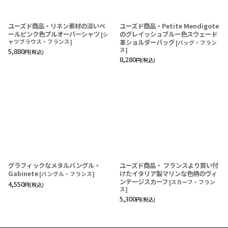
ユーズド商品・リネン素材の淡いペ
ユーズド商品・Petite Mendigote
ールピンク色プルオーバーシャツ
のグレイッシュブルー色スウェード
[
シ
ャツブラウス・フランス
]
革ショルダーバッグ
[
バッグ・フラン
ス
]
5,880
円
(税込)
8,280
円
(税込)
グラフィックなメタルバングル・
ユーズド商品・ フランスより買い付
Gabinete
けたイタリア製マリンな色柄のヴィ
[
バングル・フランス
]
ンテージスカーフ
[
スカーフ・フラン
4,550
円
(税込)
ス
]
5,300
円
(税込)