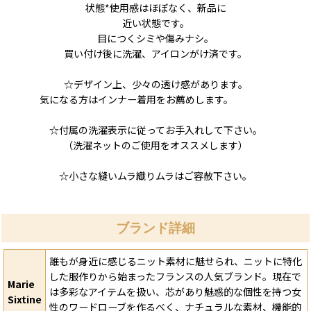
状態*使用感はほぼなく、新品に
近い状態です。
目につくシミや傷みナシ。
買い付け後に洗濯、アイロンがけ済です。
☆デザイン上、少々の透け感があります。
気になる方はインナー着用をお薦めします。
☆付属の洗濯表示に従ってお手入れして下さい。
（洗濯ネットのご使用をオススメします）
☆小さな縫いムラ織りムラはご容赦下さい。
ブランド詳細
誰もが身近に感じるニット素材に魅せられ、ニットに特化
した服作りから始まったフランスの人気ブランド。現在で
Marie
は多彩なアイテムを扱い、芯があり魅惑的な個性を持つ女
Sixtine
性のワードローブを作るべく、ナチュラルな素材、機能的