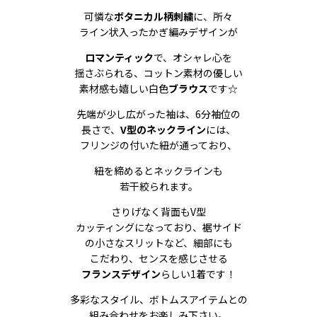
可憐な
ボタニカル柄刺繍
に、所々
ライン状入ったかぎ編みデザインが
ロマンティック
で、オシャレ心を
揺さぶられる、コットン素材の優しい
素材感も嬉しい白色
ブラウス
です☆
先端が少し広がった袖は、6分袖位の
長さで、
V型のネックライン
には、
フリンジの付いた紐が通っており、
紐を締めるとネックラインも
若干絞られます。
さりげなく背面もV型
カッティングになっており、裾サイド
の小さなスリットなど、細部にも
こだわり、センスを感じさせる
フランスデザイン
らしい1着です！
多彩なスタイル、ボトムスアイテムとの
組み合わせをお楽しみ下さい。