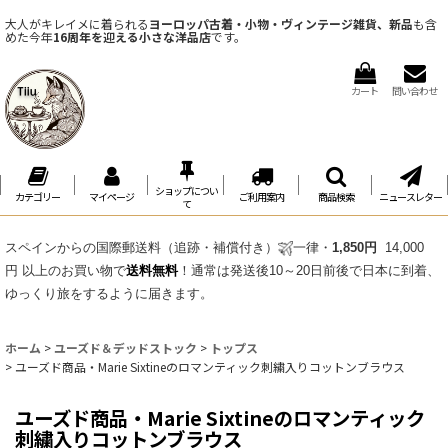
大人がキレイメに着られる
ヨーロッパ古着・小物・ヴィンテージ雑貨、新品
も含
めた今年
16周年を迎える小さな洋品店
です。
カート
問い合わせ
ショップについ
カテゴリー
マイページ
ご利用案内
商品検索
ニュースレター
て
スペインからの国際郵送料（追跡・補償付き）
一律・
1,850円
14,000
円 以上のお買い物で
送料無料
！通常は発送後10～20日前後で日本に到着、
ゆっくり旅をするように届きます。
ホーム
>
ユーズド＆デッドストック
>
トップス
>
ユーズド商品・Marie Sixtineのロマンティック刺繍入りコットンブラウス
ユーズド商品・Marie Sixtineのロマンティック
刺繍入りコットンブラウス