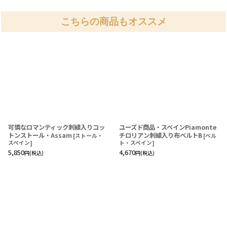
こちらの商品もオススメ
可憐なロマンティック刺繍入りコッ
ユーズド商品・スペインPiamonte
トンストール・Assam
チロリアン刺繍入り布ベルトB
[
ストール・
[
ベル
スペイン
]
ト・スペイン
]
5,850
4,670
円
(税込)
円
(税込)