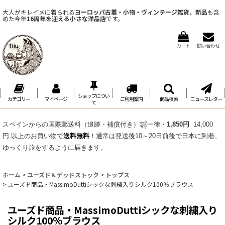
大人がキレイメに着られる
ヨーロッパ古着・小物・ヴィンテージ雑貨、新品
も含
めた今年
16周年を迎える小さな洋品店
です。
カート
問い合わせ
ショップについ
カテゴリー
マイページ
ご利用案内
商品検索
ニュースレター
て
スペインからの国際郵送料（追跡・補償付き）
一律・
1,850円
14,000
円 以上のお買い物で
送料無料
！通常は発送後10～20日前後で日本に到着、
ゆっくり旅をするように届きます。
ホーム
>
ユーズド＆デッドストック
>
トップス
>
ユーズド商品・MassimoDuttiシックな刺繍入りシルク100％ブラウス
ユーズド商品・MassimoDuttiシックな刺繍入り
シルク100％ブラウス