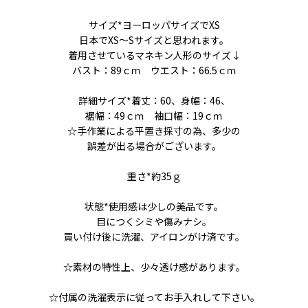
サイズ*ヨーロッパサイズでXS
日本でXS〜Sサイズと思われます。
着用させているマネキン人形のサイズ↓
バスト：89ｃｍ ウエスト：66.5ｃｍ
詳細サイズ*着丈：60、身幅：46、
裾幅：49ｃｍ 袖口幅：19ｃｍ
☆手作業による平置き採寸の為、多少の
誤差が出る場合がございます。
重さ*約35ｇ
状態*使用感は少しの美品です。
目につくシミや傷みナシ。
買い付け後に洗濯、アイロンがけ済です。
☆素材の特性上、少々透け感があります。
☆付属の洗濯表示に従ってお手入れして下さい。