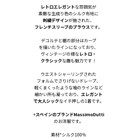
レトロエレガント
な雰囲気が
素敵な生成り色のシルク布地に
刺繍デザイン
が施された、
フレンチスリーブのブラウス
です。
デコルテと裾の部分はカーブ
を描いたラインになっており、
ヴィンテージの様な
レトロ・
クラシック
な趣も魅力です！
ウエストシャーリングされた
フォルムでさりげないドレープ、
軽くまくったような袖のラインなど
細かい所も凝っており、
エレガント
で大人シック
なイチ押しの1着です。
+
スペインのブランドMassimoDutti
のお洋服です。
素材*シルク100％