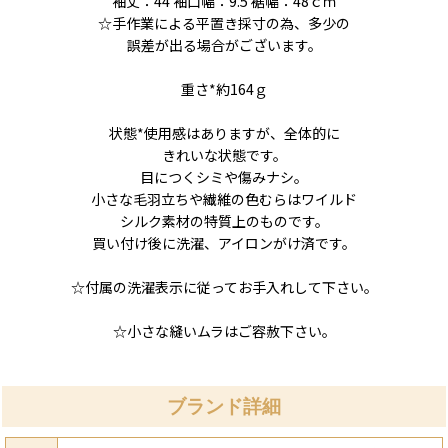
袖丈：44 袖口幅：9.5 裾幅：48ｃｍ
☆手作業による平置き採寸の為、多少の
誤差が出る場合がございます。
重さ*約164ｇ
状態*使用感はありますが、全体的に
きれいな状態です。
目につくシミや傷みナシ。
小さな毛羽立ちや繊維の色むらはワイルド
シルク素材の特質上のものです。
買い付け後に洗濯、アイロンがけ済です。
☆付属の洗濯表示に従ってお手入れして下さい。
☆小さな縫いムラはご容赦下さい。
ブランド詳細