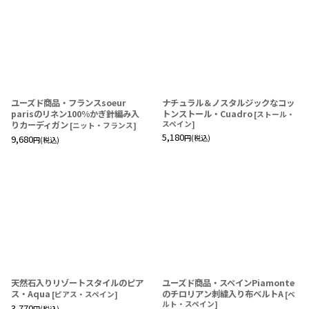
ユーズド商品・フランスsoeur
ナチュラル＆ノスタルジックなコッ
parisのリネン100％かぎ針編み入
トンストール・Cuadro
[
ストール・
りカーディガン
スペイン
]
[
ニット・フランス
]
5,180
9,680
円
(税込)
円
(税込)
天然石入りリゾートスタイルのピア
ユーズド商品・スペインPiamonte
ス・Aqua
のチロリアン刺繍入り布ベルトA
[
ピアス・スペイン
]
[
ベ
ルト・スペイン
]
3,770
円
(税込)