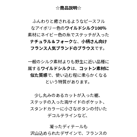
☆
商品説明
☆
ふんわりと癒されるようなピースフル
なアイボリー色の
ワイルドシルク100％
素材にネイビー色の糸でステッチが入った
ナチュラル＆フォーク
な、
小柄さん向け
フランス人気ブランドのブラウス
です。
一般のシルク素材よりも野生に近い品種に
属する
ワイルドシルク
は、
コットン素材に
似た質感
で、使い込む程に柔らかくなる
という特質があります。
少し丸みのあるカットが入った裾、
ステッチの入った両サイドのポケット、
スタンドカラーに小さなボタンの付いた
デコルテラインなど、
凝ったディテールも
沢山込められたデザインで、フランスの