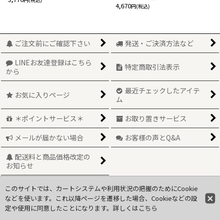
4,670
円
(税込)
ご注文前にご確認下さい
発送・ご決済方法など
LINEお友達登録はこちら
特定商取引法表示
から
最近チェックしたアイテ
お気に入りページ
ム
＊ポイントサービス＊
お取り置きサービス
メールが届かない場合
お客様の声とQ&A
配送料と商品価格改定の
お知らせ
このサイトでは、カートシステムや利用状況の把握のためにCookie
Copyright(C)2010 Tiiu. All Rights Reserved.
などを使います。これ以降ページを遷移した場合、Cookieなどの設
定や使用に同意したことになります。詳しくは
こちら
Powered by
おちゃのこネット
ネットショップ作成サービス