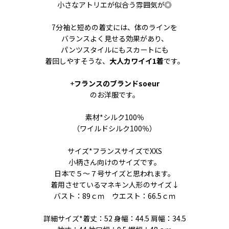
小さなアトリエが似合う雰囲気が◎
7分袖と短めの着丈には、体のラインを
バランスよく見せる効果があり、
パンツスタイルにもスカートにも
着回しやすそうな、
大人カワイイ1着
です。
+
フランスのブランドsoeur
のお洋服です。
素材*シルク100％
（ワイルドシルク100％）
サイズ*フランスサイズでXXS
小柄さん向けのサイズです。
日本で５〜７号サイズと思われます。
着用させているマネキン人形のサイズ↓
バスト：89ｃｍ ウエスト：66.5ｃｍ
詳細サイズ*着丈：52 身幅：44.5 肩幅：34.5