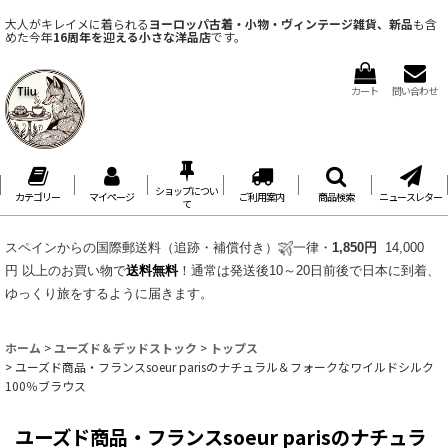
大人がキレイメに着られる
ヨーロッパ古着・小物・ヴィンテージ雑貨、新品
も含
めた今年
16周年を迎える小さな洋品店
です。
カート
問い合わせ
ショップについ
カテゴリー
マイページ
ご利用案内
商品検索
ニュースレター
て
スペインからの国際郵送料（追跡・補償付き）
一律・
1,850円
14,000
円 以上のお買い物で
送料無料
！通常は発送後10～20日前後で日本に到着、
ゆっくり旅をするように届きます。
ホーム
>
ユーズド＆デッドストック
>
トップス
>
ユーズド商品・フランスsoeur parisのナチュラル＆フォークなワイルドシルク
100％ブラウス
ユーズド商品・フランスsoeur parisのナチュラ