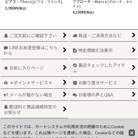
ピアス・Thara
フブローチ・Marca
[
ピアス・フランス
]
[
ブローチ・スペ
イン
]
3,980
円
(税込)
4,180
円
(税込)
ご注文前にご確認下さい
発送・ご決済方法など
LINEお友達登録はこちら
特定商取引法表示
から
最近チェックしたアイテ
お気に入りページ
ム
＊ポイントサービス＊
お取り置きサービス
メールが届かない場合
お客様の声とQ&A
配送料と商品価格改定の
お知らせ
このサイトでは、カートシステムや利用状況の把握のためにCookie
Copyright(C)2010 Tiiu. All Rights Reserved.
などを使います。これ以降ページを遷移した場合、Cookieなどの設