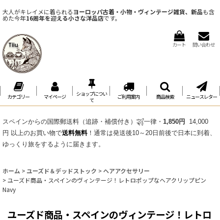
大人がキレイメに着られる
ヨーロッパ古着・小物・ヴィンテージ雑貨、新品
も含
めた今年
16周年を迎える小さな洋品店
です。
カート
問い合わせ
ショップについ
カテゴリー
マイページ
ご利用案内
商品検索
ニュースレター
て
スペインからの国際郵送料（追跡・補償付き）
一律・
1,850円
14,000
円 以上のお買い物で
送料無料
！通常は発送後10～20日前後で日本に到着、
ゆっくり旅をするように届きます。
ホーム
>
ユーズド＆デッドストック
>
ヘアアクセサリー
>
ユーズド商品・スペインのヴィンテージ！レトロポップなヘアクリップピン
Navy
ユーズド商品・スペインのヴィンテージ！レトロ