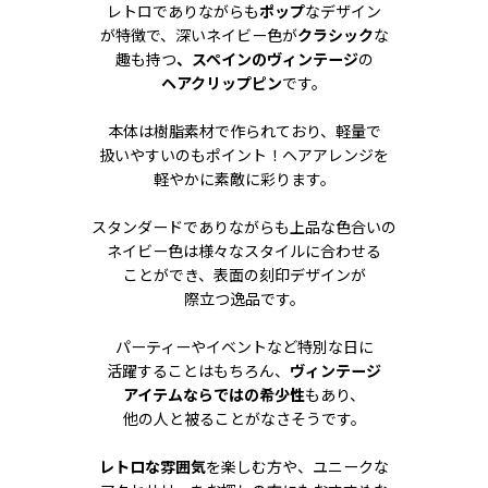
レトロでありながらも
ポップ
なデザイン
が特徴で、深いネイビー色が
クラシック
な
趣も持つ
、スペインのヴィンテージ
の
ヘアクリップピン
です。
本体は樹脂素材で作られており、軽量で
扱いやすいのもポイント！ヘアアレンジを
軽やかに素敵に彩ります。
スタンダードでありながらも上品な色合いの
ネイビー色は様々なスタイルに合わせる
ことができ、表面の刻印デザインが
際立つ逸品です。
パーティーやイベントなど特別な日に
活躍することはもちろん、
ヴィンテージ
アイテムならではの希少性
もあり、
他の人と被ることがなさそうです。
レトロな雰囲気
を楽しむ方や、ユニークな