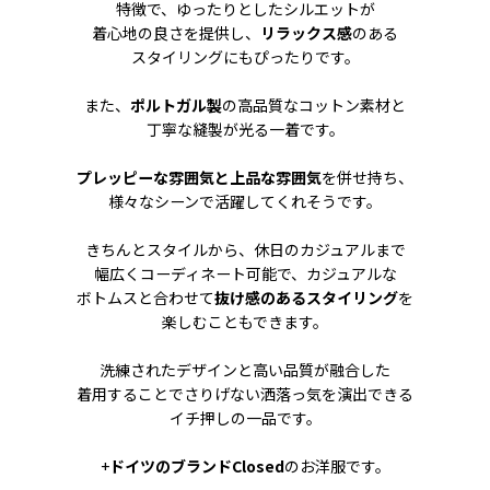
特徴で、ゆったりとしたシルエットが
着心地の良さを提供し、
リラックス感
のある
スタイリングにもぴったりです。
また、
ポルトガル製
の高品質なコットン素材と
丁寧な縫製が光る一着です。
プレッピーな雰囲気と上品な雰囲気
を併せ持ち、
様々なシーンで活躍してくれそうです。
きちんとスタイルから、休日のカジュアルまで
幅広くコーディネート可能で、カジュアルな
ボトムスと合わせて
抜け感のあるスタイリング
を
楽しむこともできます。
洗練されたデザインと高い品質が融合した
着用することでさりげない洒落っ気を演出できる
イチ押しの一品です。
+
ドイツのブランドClosed
のお洋服です。