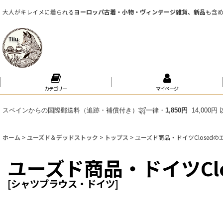
大人がキレイメに着られる
ヨーロッパ古着・小物・ヴィンテージ雑貨、新品
も含
カテゴリー
マイページ
スペインからの国際郵送料（追跡・補償付き）
一律・
1,850円
14,000
ホーム
>
ユーズド＆デッドストック
>
トップス
>
ユーズド商品・ドイツClosed
ユーズド商品・ドイツCl
[
シャツブラウス・ドイツ
]