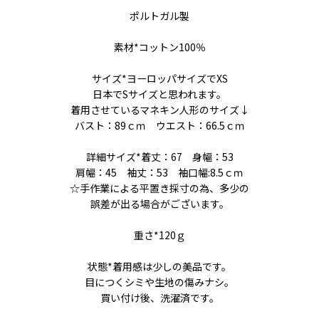
ポルトガル製
素材*コットン100％
サイズ*ヨーロッパサイズでXS
日本でSサイズと思われます。
着用させているマネキン人形のサイズ↓
バスト：89ｃｍ ウエスト：66.5ｃｍ
詳細サイズ*着丈：67 身幅：53
肩幅：45 袖丈：53 袖口幅:8.5ｃｍ
☆手作業による平置き採寸の為、多少の
誤差が出る場合がございます。
重さ*120ｇ
状態*着用感は少しの美品です。
目につくシミや生地の傷みナシ。
買い付け後、洗濯済です。