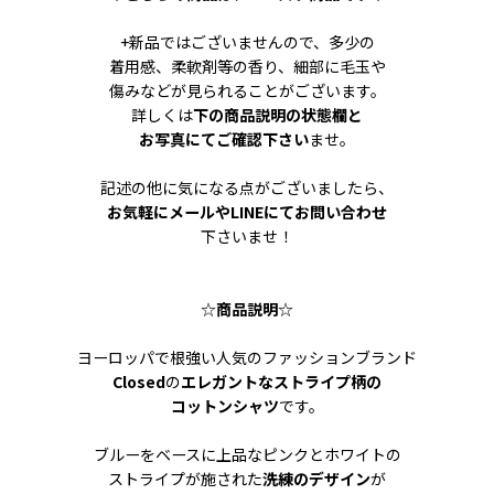
+新品ではございませんので、多少の
着用感、柔軟剤等の香り、細部に毛玉や
傷みなどが見られることがございます。
詳しくは
下の商品説明の状態欄と
お写真にてご確認下さい
ませ。
記述の他に気になる点がございましたら、
お気軽にメールやLINEにてお問い合わせ
下さいませ！
☆
商品説明
☆
ヨーロッパで根強い人気のファッションブランド
Closed
の
エレガントなストライプ柄の
コットンシャツ
です。
ブルーをベースに上品なピンクとホワイトの
ストライプが施された
洗練のデザイン
が