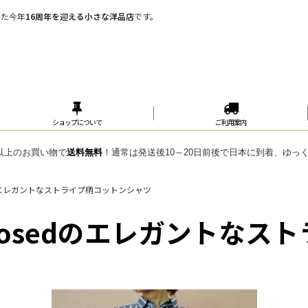
めた今年
16周年を迎える小さな洋品店
です。
ショップについて
ご利用案内
円 以上のお買い物で
送料無料
！通常は発送後10～20日前後で日本に到着、ゆっ
のエレガントなストライプ柄コットンシャツ
osedのエレガントなス