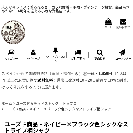
大人がキレイメに着られる
ヨーロッパ古着・小物・ヴィンテージ雑貨、新品
も含
めた今年
16周年を迎える小さな洋品店
です。
カート
問い合わせ
ショップについ
カテゴリー
マイページ
ご利用案内
商品検索
ニュースレター
て
スペインからの国際郵送料（追跡・補償付き）
一律・
1,850円
14,000
円 以上のお買い物で
送料無料
！通常は発送後10～20日前後で日本に到着、
ゆっくり旅をするように届きます。
ホーム
>
ユーズド＆デッドストック
>
トップス
>
ユーズド商品・ネイビー×ブラック色シックなストライプ柄シャツ
ユーズド商品・ネイビー×ブラック色シックなス
トライプ柄シャツ