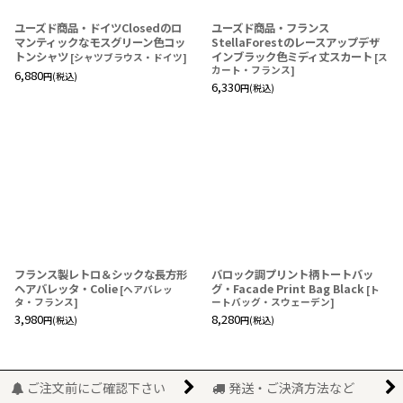
ユーズド商品・ドイツClosedのロ
ユーズド商品・フランス
マンティックなモスグリーン色コッ
StellaForestのレースアップデザ
トンシャツ
インブラック色ミディ丈スカート
[
シャツブラウス・ドイツ
]
[
ス
カート・フランス
]
6,880
円
(税込)
6,330
円
(税込)
フランス製レトロ＆シックな長方形
バロック調プリント柄トートバッ
ヘアバレッタ・Colie
グ・Facade Print Bag Black
[
ヘアバレッ
[
ト
タ・フランス
]
ートバッグ・スウェーデン
]
3,980
8,280
円
(税込)
円
(税込)
ご注文前にご確認下さい
発送・ご決済方法など