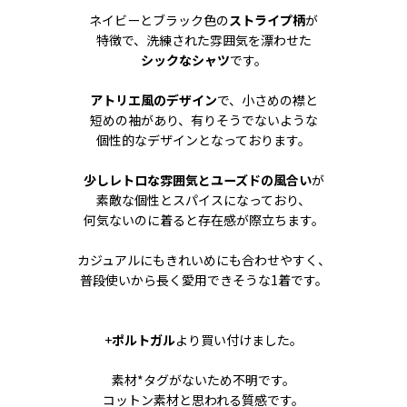
ネイビーとブラック色の
ストライプ柄
が
特徴で、洗練された雰囲気を漂わせた
シックなシャツ
です。
アトリエ風のデザイン
で、小さめの襟と
短めの袖があり、有りそうでないような
個性的なデザインとなっております。
少しレトロな雰囲気とユーズドの風合い
が
素敵な個性とスパイスになっており、
何気ないのに着ると存在感が際立ちます。
カジュアルにもきれいめにも合わせやすく、
普段使いから長く愛用できそうな1着です。
+
ポルトガル
より買い付けました。
素材*タグがないため不明です。
コットン素材と思われる質感です。