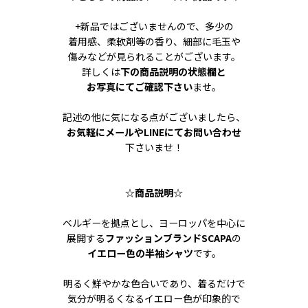
+新品ではございませんので、多少の
着用感、柔軟剤等の香り、細部に毛玉や
傷みなどが見られることがございます。
詳しくは
下の商品説明の状態欄と
お写真にてご確認下さい
ませ。
記述の他に気になる点がございましたら、
お気軽にメールやLINEにてお問い合わせ
下さいませ！
☆
商品説明
☆
ベルギーを拠点とし、ヨーロッパを中心に
展開する
ファッションブランドSCAPA
の
イエロー色の半袖シャツ
です。
明るく鮮やかな色合いであり、着るだけで
気分が明るくなるイエロー色が印象的で