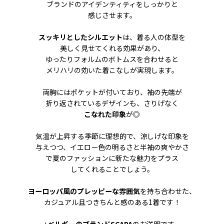
ブランドのアイデンティティをしっかりと
感じさせます。
スッキリとしたシルエット
は、着る人の体型を
美しく見せてくれる効果があり、
ゆったりフォルムのボトムスを合わせると
メリハリの効いた着こなしが実現します。
両胸にはポケットが付いており、袖の先端が
折り返されているデザインも、さりげなく
こなれた印象
が◎
気温が上昇する季節に理想的で、涼しげな印象を
与えつつ、イエロー色の明るさと半袖の爽やかさ
で夏のファッションに新たな魅力をプラス
してくれることでしょう。
ヨーロッパ風のプレッピーな雰囲気
を持ち合わせた、
カジュアル且つきちんと感のある1着です！
+
ベルギーのブランドSCAPA
のお洋服です。