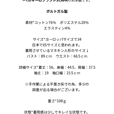
ポルトガル製
素材*コットン76％ ポリエステル20％
エラスティン4％
サイズ*ヨーロッパサイズで34
日本でXSサイズと思われます。
着用させているマネキン人形のサイズ↓
バスト：89ｃｍ ウエスト：66.5ｃｍ
詳細サイズ*着丈：56、身幅：44.5、肩幅：37.5
袖丈：19 袖口幅：15.5ｃｍ
☆手作業による平置き採寸の為、多少の
誤差が出る場合がございます。
重さ*108ｇ
状態*着用感は少しでキレイな状態です。