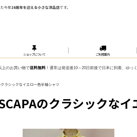
めた今年
16周年を迎える小さな洋品店
です。
ショップについて
ご利用案内
円 以上のお買い物で
送料無料
！通常は発送後10～20日前後で日本に到着、ゆっ
Aのクラシックなイエロー色半袖シャツ
SCAPAのクラシックな