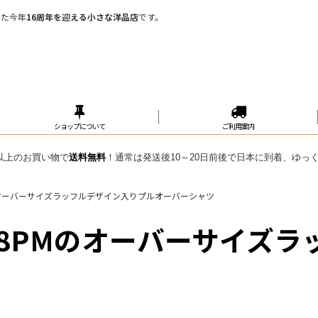
めた今年
16周年を迎える小さな洋品店
です。
ショップについて
ご利用案内
円 以上のお買い物で
送料無料
！通常は発送後10～20日前後で日本に到着、ゆっ
オーバーサイズラッフルデザイン入りプルオーバーシャツ
8PMのオーバーサイズラ