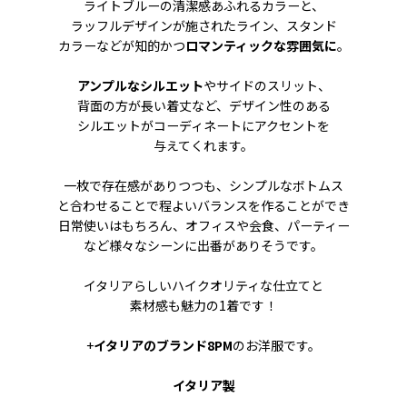
ライトブルーの清潔感あふれるカラーと、
ラッフルデザインが施されたライン、スタンド
カラーなどが知的かつ
ロマンティックな雰囲気に
。
アンプルなシルエット
やサイドのスリット、
背面の方が長い着丈など、デザイン性のある
シルエットがコーディネートにアクセントを
与えてくれます。
一枚で存在感がありつつも、シンプルなボトムス
と合わせることで程よいバランスを作ることができ
日常使いはもちろん、オフィスや会食、パーティー
など様々なシーンに出番がありそうです。
イタリアらしいハイクオリティな仕立てと
素材感も魅力の1着です！
+
イタリアのブランド8PM
のお洋服です。
イタリア製