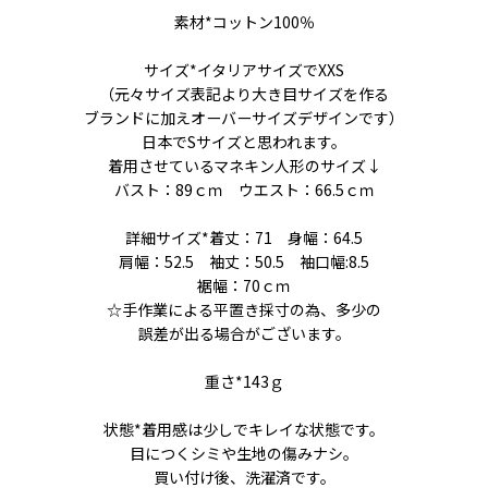
素材*コットン100％
サイズ*イタリアサイズでXXS
（元々サイズ表記より大き目サイズを作る
ブランドに加えオーバーサイズデザインです）
日本でSサイズと思われます。
着用させているマネキン人形のサイズ↓
バスト：89ｃｍ ウエスト：66.5ｃｍ
詳細サイズ*着丈：71 身幅：64.5
肩幅：52.5 袖丈：50.5 袖口幅:8.5
裾幅：70ｃｍ
☆手作業による平置き採寸の為、多少の
誤差が出る場合がございます。
重さ*143ｇ
状態*着用感は少しでキレイな状態です。
目につくシミや生地の傷みナシ。
買い付け後、洗濯済です。