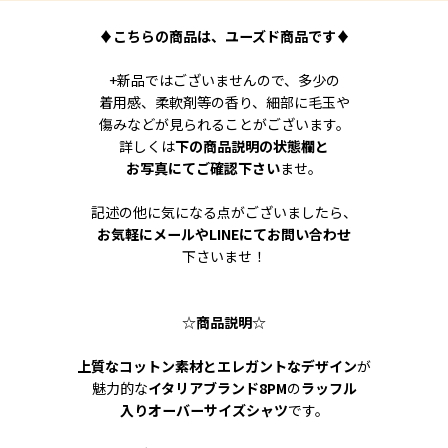
♦
こちらの商品は、ユーズド商品です
♦
+新品ではございませんので、多少の
着用感、柔軟剤等の香り、細部に毛玉や
傷みなどが見られることがございます。
詳しくは
下の商品説明の状態欄と
お写真にてご確認下さい
ませ。
記述の他に気になる点がございましたら、
お気軽にメールやLINEにてお問い合わせ
下さいませ！
☆
商品説明
☆
上質なコットン素材とエレガントなデザイン
が
魅力的な
イタリアブランド8PM
の
ラッフル
入りオーバーサイズシャツ
です。