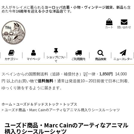
大人がキレイメに着られる
ヨーロッパ古着・小物・ヴィンテージ雑貨、新品
も含
めた今年
16周年を迎える小さな洋品店
です。
カート
問い合わせ
ショップについ
カテゴリー
マイページ
ご利用案内
商品検索
ニュースレター
て
スペインからの国際郵送料（追跡・補償付き）
一律・
1,850円
14,000
円 以上のお買い物で
送料無料
！通常は発送後10～20日前後で日本に到着、
ゆっくり旅をするように届きます。
ホーム
>
ユーズド＆デッドストック
>
トップス
>
ユーズド商品・Marc Cainのアーティなアニマル柄入りシースルーシャツ
ユーズド商品・Marc Cainのアーティなアニマル
柄入りシースルーシャツ