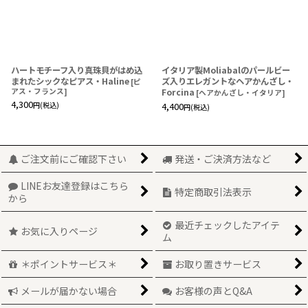
ハートモチーフ入り真珠貝がはめ込
イタリア製Moliabalのパールビー
まれたシックなピアス・Haline
ズ入りエレガントなヘアかんざし・
[
ピ
アス・フランス
]
Forcina
[
ヘアかんざし・イタリア
]
4,300
円
(税込)
4,400
円
(税込)
ご注文前にご確認下さい
発送・ご決済方法など
LINEお友達登録はこちら
特定商取引法表示
から
最近チェックしたアイテ
お気に入りページ
ム
＊ポイントサービス＊
お取り置きサービス
メールが届かない場合
お客様の声とQ&A