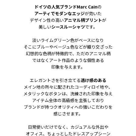
ドイツの人気ブランドMarc Cain
の
アーティでモダンなエッジ
が効いた
デザイン性の高い
アニマル柄プリント
が
美しい
シースルーシャツ
です。
淡いライムグリーン色がベースになり
そこにブルーやベージュ色などが織り交ざった
幻想的な色柄が特徴的で、ただのアニマル柄
ではなくアート作品のような個性ある
印象を与えます。
エレガントさを引き立てる
透け感のある
メイン地の所々に配されたコーディロイ地や、
メタリックなボタンは、洗練された印象を与え
アイテム全体の高級感を主張しており
ブランドが持つクオリティへの強いこだわりを
感じさせます。
日常使いだけでなく、カジュアルな外出や
オフィス、ちょっとしたドレスアップシーン