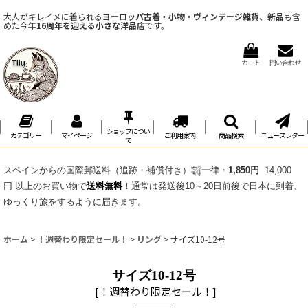
大人がキレイメに着られる
ヨーロッパ古着・小物・ヴィンテージ雑貨、新品
も含
めた今年
16周年を迎える小さな洋品店
です。
カート
問い合わせ
ショップについ
カテゴリー
マイページ
ご利用案内
商品検索
ニュースレター
て
スペインからの国際郵送料（追跡・補償付き）
一律・
1,850円
14,000
円 以上のお買い物で
送料無料
！通常は発送後10～20日前後で日本に到着、
ゆっくり旅をするように届きます。
ホーム
>
！週替わり限定セール！
>
リング
>
サイズ10-12号
サイズ10-12号
[
！週替わり限定セール！
]