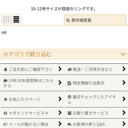
10-12号サイズが目安のリングです。
表示順変更
閉じる
0
件
表示数
:
在庫あり
カテゴリで絞り込む
並び順
:
ご注文前にご確認下さい
発送・ご決済方法など
リング (全商品)
絞り込む
LINEお友達登録はこちら
サイズ10-12号
特定商取引法表示
から
サイズ13-14号
最近チェックしたアイテ
お気に入りページ
ム
サイズ16号以上
＊ポイントサービス＊
お取り置きサービス
サイズその他
メールが届かない場合
お客様の声とQ&A