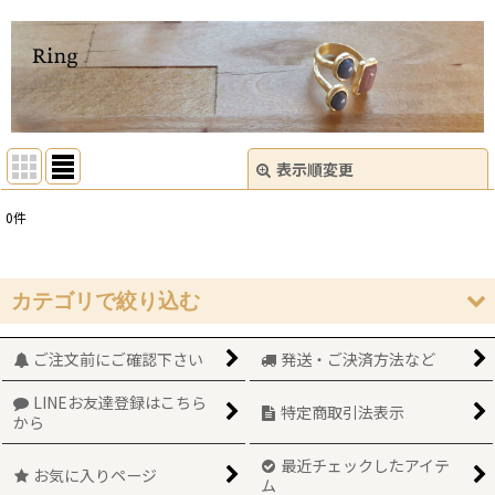
表示順変更
閉じる
0
件
サブカテゴリ
:
表示数
:
カテゴリで絞り込む
在庫あり
ご注文前にご確認下さい
発送・ご決済方法など
リング (全商品)
並び順
:
LINEお友達登録はこちら
サイズ10-12号
特定商取引法表示
から
絞り込む
サイズ13-14号
最近チェックしたアイテ
お気に入りページ
ム