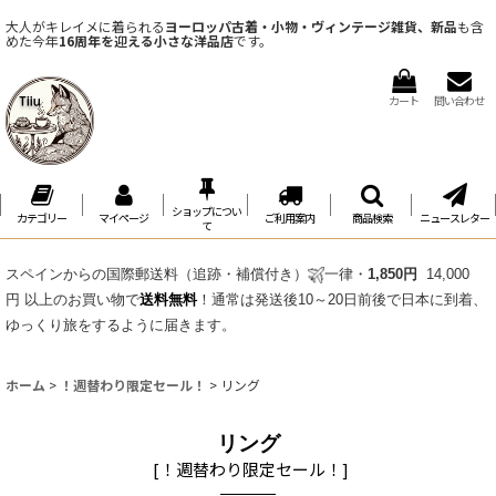
大人がキレイメに着られる
ヨーロッパ古着・小物・ヴィンテージ雑貨、新品
も含
めた今年
16周年を迎える小さな洋品店
です。
カート
問い合わせ
ショップについ
カテゴリー
マイページ
ご利用案内
商品検索
ニュースレター
て
スペインからの国際郵送料（追跡・補償付き）
一律・
1,850円
14,000
円 以上のお買い物で
送料無料
！通常は発送後10～20日前後で日本に到着、
ゆっくり旅をするように届きます。
ホーム
>
！週替わり限定セール！
>
リング
リング
[
！週替わり限定セール！
]