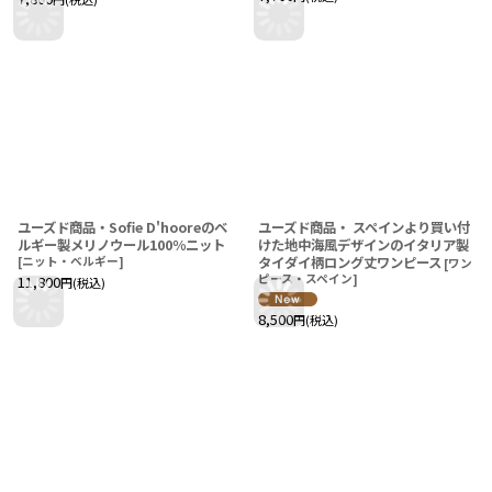
ユーズド商品・Sofie D'hooreのベ
ユーズド商品・ スペインより買い付
ルギー製メリノウール100％ニット
けた地中海風デザインのイタリア製
[
ニット・ベルギー
]
タイダイ柄ロング丈ワンピース
[
ワン
ピース・スペイン
]
11,800
円
(税込)
8,500
円
(税込)