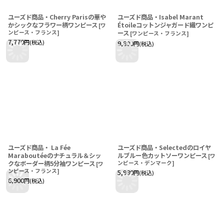
ユーズド商品・Cherry Parisの華や
ユーズド商品・Isabel Marant
かシックなフラワー柄ワンピース
Étoileコットンジャガード織ワンピ
[
ワ
ンピース・フランス
]
ース
[
ワンピース・フランス
]
7,770
円
(税込)
9,800
円
(税込)
ユーズド商品・ La Fée
ユーズド商品・Selectedのロイヤ
Maraboutéeのナチュラル＆シッ
ルブルー色カットソーワンピース
[
ワ
クなボーダー柄5分袖ワンピース
ンピース・デンマーク
]
[
ワ
ンピース・フランス
]
5,980
円
(税込)
6,900
円
(税込)