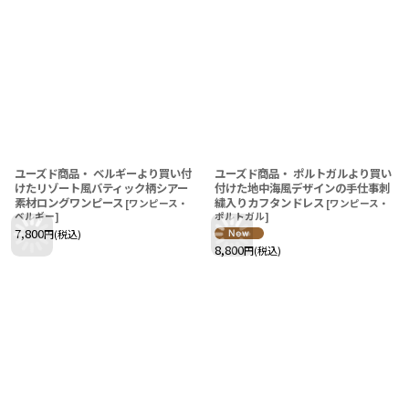
ユーズド商品・ ベルギーより買い付
ユーズド商品・ ポルトガルより買い
けたリゾート風バティック柄シアー
付けた地中海風デザインの手仕事刺
素材ロングワンピース
繍入りカフタンドレス
[
ワンピース・
[
ワンピース・
ベルギー
]
ポルトガル
]
7,800
円
(税込)
8,800
円
(税込)