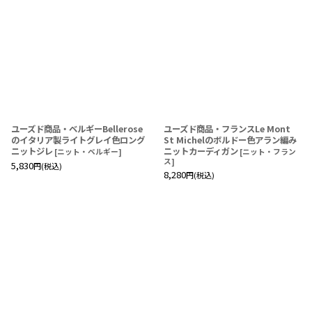
ユーズド商品・ベルギーBellerose
ユーズド商品・フランスLe Mont
のイタリア製ライトグレイ色ロング
St Michelのボルドー色アラン編み
ニットジレ
ニットカーディガン
[
ニット・ベルギー
]
[
ニット・フラン
ス
]
5,830
円
(税込)
8,280
円
(税込)