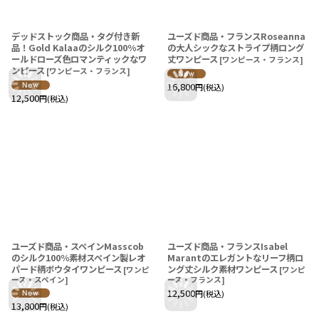
デッドストック商品・タグ付き新
ユーズド商品・フランスRoseanna
品！Gold Kalaaのシルク100％オ
の大人シックなストライプ柄ロング
ールドローズ色ロマンティックなワ
丈ワンピース
[
ワンピース・フランス
]
ンピース
[
ワンピース・フランス
]
16,800
円
(税込)
12,500
円
(税込)
ユーズド商品・スペインMasscob
ユーズド商品・フランスIsabel
のシルク100％素材スペイン製レオ
Marantのエレガントなリーフ柄ロ
パード柄ボウタイワンピース
ング丈シルク素材ワンピース
[
ワンピ
[
ワンピ
ース・スペイン
]
ース・フランス
]
12,500
円
(税込)
13,800
円
(税込)