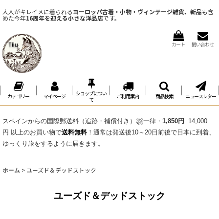
大人がキレイメに着られる
ヨーロッパ古着・小物・ヴィンテージ雑貨、新品
も含
めた今年
16周年を迎える小さな洋品店
です。
カート
問い合わせ
ショップについ
カテゴリー
マイページ
ご利用案内
商品検索
ニュースレター
て
スペインからの国際郵送料（追跡・補償付き）
一律・
1,850円
14,000
円 以上のお買い物で
送料無料
！通常は発送後10～20日前後で日本に到着、
ゆっくり旅をするように届きます。
ホーム
>
ユーズド＆デッドストック
ユーズド＆デッドストック