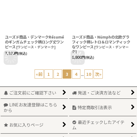
ユーズド商品・デンマークRésumé
ユーズド商品・Nümphの北欧グラ
のギンガムチェック柄ロング丈ワン
フィック柄レトロ＆ロマンティック
ピース
なワンピース
[
ワンピース・デンマーク
]
[
ワンピース・デンマー
ク
]
7,880
円
(税込)
6,800
円
(税込)
«
前
1
2
3
4
...
10
次
»
ご注文前にご確認下さい
発送・ご決済方法など
LINEお友達登録はこちら
特定商取引法表示
から
最近チェックしたアイテ
お気に入りページ
ム