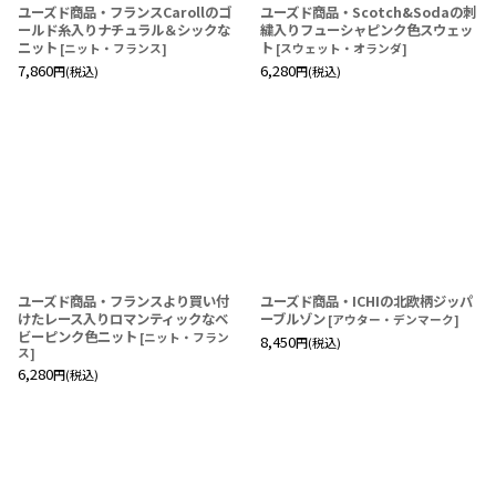
ユーズド商品・フランスCarollのゴ
ユーズド商品・Scotch&Sodaの刺
ールド糸入りナチュラル＆シックな
繍入りフューシャピンク色スウェッ
ニット
ト
[
ニット・フランス
]
[
スウェット・オランダ
]
7,860
6,280
円
(税込)
円
(税込)
ユーズド商品・フランスより買い付
ユーズド商品・ICHIの北欧柄ジッパ
けたレース入りロマンティックなベ
ーブルゾン
[
アウター・デンマーク
]
ビーピンク色ニット
[
ニット・フラン
8,450
円
(税込)
ス
]
6,280
円
(税込)