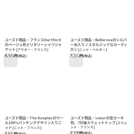
ユーズド商品・フランスHartford
ユーズド商品・Belleroseのシルバ
のベージュ色ミリタリーシャツジャ
ー糸入りノスタルジックなカーディ
ケット
ガン
[
アウター・フランス
]
[
ニット・ベルギー
]
8,980
7,250
円
(税込)
円
(税込)
ユーズド商品・The Kooplesのウー
ユーズド商品・soeurの杢カーキ
ル100％パンチングデザイン入りニ
色、7分袖スウェットトップ
[
スウェ
ット
ット・フランス
]
[
ニット・フランス
]
7,780
円
(税込)
7,860
円
(税込)