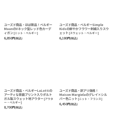
ユーズド商品・ほぼ新品！ベルギー
ユーズド商品・ベルギーSimple
MaanのVネック型レッド色カーデ
Kidsの鮮やかフラワー刺繍入りスウ
ィガン
ェット
[
ニット・ベルギー
]
[
スウェット・ベルギー
]
6,850
6,180
円
(税込)
円
(税込)
ユーズド商品・ベルギーLaLottiの
ユーズド商品・訳アリ価格！
アーティな背面プリント入りポルト
Maison Margielaのグレイ×シル
ガル製スウェット地アウター
バー色ニット
[
アウタ
[
ニット・フランス
]
ー・ベルギー
]
6,450
円
(税込)
8,700
円
(税込)