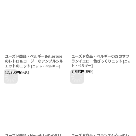
ユーズド商品・ベルギーBellerose
ユーズド商品・ベルギーCKSのサフ
のレトロ＆コージーなアンプルシル
ランイエロー色ざっくりニット
[
ニッ
エットのニット
ト・ベルギー
]
[
ニット・ベルギー
]
7,980
円
(税込)
13,300
円
(税込)
ユーズド商品・Humilityのイタリ
ユーズド商品・フランスAn'geのレ