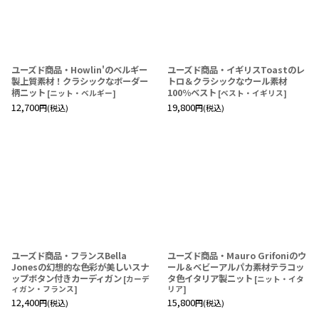
ユーズド商品・Howlin'のベルギー
ユーズド商品・イギリスToastのレ
製上質素材！クラシックなボーダー
トロ＆クラシックなウール素材
柄ニット
100％ベスト
[
ニット・ベルギー
]
[
ベスト・イギリス
]
12,700
19,800
円
(税込)
円
(税込)
ユーズド商品・フランスBella
ユーズド商品・Mauro Grifoniのウ
Jonesの幻想的な色彩が美しいスナ
ール＆ベビーアルパカ素材テラコッ
ップボタン付きカーディガン
タ色イタリア製ニット
[
カーデ
[
ニット・イタ
ィガン・フランス
]
リア
]
12,400
15,800
円
(税込)
円
(税込)