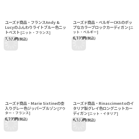
ユーズド商品・フランスAndy &
ユーズド商品・ベルギーCKSのポッ
Lucyのふんわりライトブルー色ニッ
プなカラーブロックカーディガン
[
ニ
トベスト
ット・ベルギー
]
[
ニット・フランス
]
6,330
円
(税込)
7,980
円
(税込)
ユーズド商品・Marie Sixtineの杢
ユーズド商品・Rinascimentoのイ
入りグレー色ジッパーブルゾン
タリア製グレイ色ロングニットカー
[
アウ
ター・フランス
]
ディガン
[
ニット・イタリア
]
6,280
円
(税込)
6,550
円
(税込)