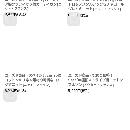
ア製グラフィック柄カーディガン
トロ＆ノスタルジックなチャコール
[
ニ
ット・フランス
]
グレイ色ニット
[
ニット・フランス
]
8,400
円
(税込)
8,500
円
(税込)
ユーズド商品・スペインEl gansoの
ユーズド商品・訳あり価格！
コットン＆リネン素材の可憐なロン
Sessùn極細ストライプ柄コットン
グ丈ニット
ブルゾン
[
ニット・スペイン
]
[
アウター・フランス
]
8,230
5,980
円
(税込)
円
(税込)