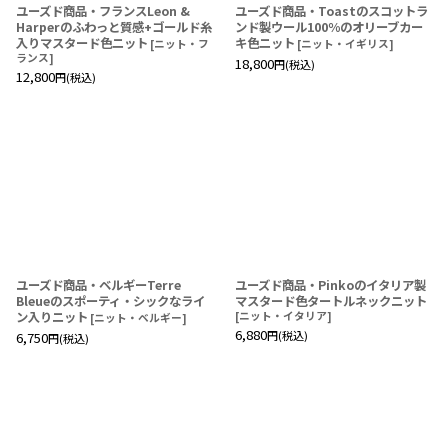
ユーズド商品・フランスLeon &
ユーズド商品・Toastのスコットラ
Harperのふわっと質感+ゴールド糸
ンド製ウール100％のオリーブカー
入りマスタード色ニット
キ色ニット
[
ニット・フ
[
ニット・イギリス
]
ランス
]
18,800
円
(税込)
12,800
円
(税込)
ユーズド商品・ベルギーTerre
ユーズド商品・Pinkoのイタリア製
Bleueのスポーティ・シックなライ
マスタード色タートルネックニット
ン入りニット
[
ニット・イタリア
]
[
ニット・ベルギー
]
6,880
円
(税込)
6,750
円
(税込)