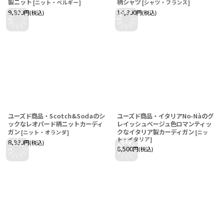
製ニット
柄シャツ
[
ニット・ベルギー
]
[
シャツ・フランス
]
9,800
14,800
円
(税込)
円
(税込)
ユーズド商品・Scotch&Sodaのシ
ユーズド商品・イタリアNo-Nàのグ
ックなレオパード柄ニットカーディ
レイッシュベージュ色ロマンティッ
ガン
クなイタリア製カーディガン
[
ニット・オランダ
]
[
ニッ
ト・イタリア
]
8,980
円
(税込)
6,500
円
(税込)