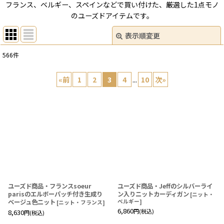
フランス、ベルギー、スペインなどで買い付けた、厳選した1点モノ
のユーズドアイテムです。
表示順変更
閉じる
566
件
サブカテゴリ
:
«
前
1
2
3
4
...
10
次
»
表示数
:
在庫あり
並び順
:
絞り込む
ユーズド商品・フランスsoeur
ユーズド商品・Jeffのシルバーライ
parisのエルボーパッチ付き生成り
ン入りニットカーディガン
[
ニット・
ベージュ色ニット
ベルギー
]
[
ニット・フランス
]
6,860
円
(税込)
8,630
円
(税込)