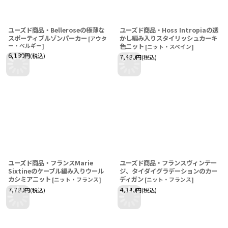
ユーズド商品・Belleroseの極薄な
ユーズド商品・Hoss Intropiaの透
スポーティブルゾンパーカー
かし編み入りスタイリッシュカーキ
[
アウタ
ー・ベルギー
]
色ニット
[
ニット・スペイン
]
6,180
円
(税込)
7,480
円
(税込)
ユーズド商品・フランスMarie
ユーズド商品・フランスヴィンテー
Sixtineのケーブル編み入りウール
ジ、タイダイグラデーションのカー
カシミアニット
ディガン
[
ニット・フランス
]
[
ニット・フランス
]
7,780
4,340
円
(税込)
円
(税込)