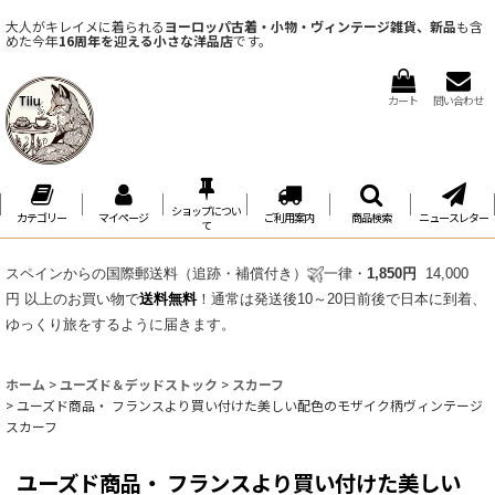
大人がキレイメに着られる
ヨーロッパ古着・小物・ヴィンテージ雑貨、新品
も含
めた今年
16周年を迎える小さな洋品店
です。
カート
問い合わせ
ショップについ
カテゴリー
マイページ
ご利用案内
商品検索
ニュースレター
て
スペインからの国際郵送料（追跡・補償付き）
一律・
1,850円
14,000
円 以上のお買い物で
送料無料
！通常は発送後10～20日前後で日本に到着、
ゆっくり旅をするように届きます。
ホーム
>
ユーズド＆デッドストック
>
スカーフ
>
ユーズド商品・ フランスより買い付けた美しい配色のモザイク柄ヴィンテージ
スカーフ
ユーズド商品・ フランスより買い付けた美しい