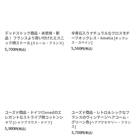
デッドストック商品・未使用・新
半貴石入りナチュラルなクロスモチ
品！ フランスより買い付けたエスニ
ーフネックレス・Amelia
[
ネックレ
ック柄ストール
ス・スペイン
]
[
ストール・フランス
]
5,560
5,700
円
(税込)
円
(税込)
ユーズド商品・ドイツClosedのエ
ユーズド商品・レトロ＆シックなフ
レガントなストライプ柄コットンシ
ランスのヴィンテージヘアコーム・
ャツ
グリーン色
[
シャツブラウス・ドイツ
]
[
ヘアアクセサリー・フラン
ス
]
5,980
円
(税込)
3,700
円
(税込)