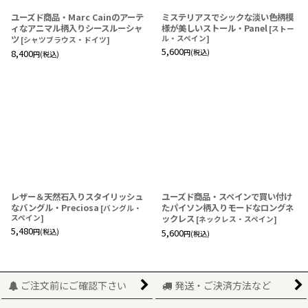
ユーズド商品・Marc Cainのアーテ
ミステリアスでシックな淡い色柄模
ィなアニマル柄入りシースルーシャ
様が美しいストール・Panel
[
ストー
ツ
ル・スペイン
]
[
シャツブラウス・ドイツ
]
5,600
8,400
円
(税込)
円
(税込)
レザー＆天然石入りスタイリッシュ
ユーズド商品・スペインで買い付け
なバングル・Preciosa
たパイソン柄入りモードなロングネ
[
バングル・
スペイン
]
ックレス
[
ネックレス・スペイン
]
5,480
円
(税込)
5,600
円
(税込)
ご注文前にご確認下さい
発送・ご決済方法など