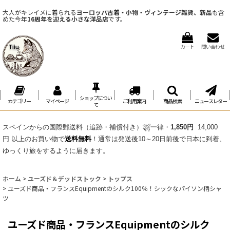
大人がキレイメに着られる
ヨーロッパ古着・小物・ヴィンテージ雑貨、新品
も含
めた今年
16周年を迎える小さな洋品店
です。
カート
問い合わせ
ショップについ
カテゴリー
マイページ
ご利用案内
商品検索
ニュースレター
て
スペインからの国際郵送料（追跡・補償付き）
一律・
1,850円
14,000
円 以上のお買い物で
送料無料
！通常は発送後10～20日前後で日本に到着、
ゆっくり旅をするように届きます。
ホーム
>
ユーズド＆デッドストック
>
トップス
>
ユーズド商品・フランスEquipmentのシルク100％！シックなパイソン柄シャ
ツ
ユーズド商品・フランスEquipmentのシルク