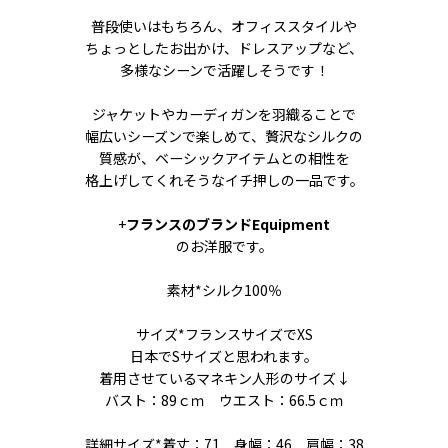
普段使いはもちろん、オフィススタイルや
ちょっとしたお出かけ、ドレスアップなど、
多様なシーンで活躍しそうです！
ジャケットやカーディガンを羽織ることで
幅広いシーズンで楽しめて、贅沢なシルクの
質感が、ベーシックアイテムとの相性を
格上げしてくれそうなイチ押しの一品です。
+
フランスのブランドEquipment
のお洋服です。
素材*シルク100％
サイズ*フランスサイズでXS
日本でSサイズと思われます。
着用させているマネキン人形のサイズ↓
バスト：89ｃｍ ウエスト：66.5ｃｍ
詳細サイズ*着丈：71 身幅：46 肩幅：38