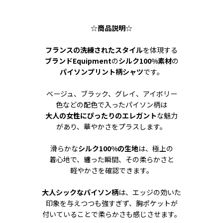
☆
商品説明
☆
フランスの洗練されたスタイル
を体現する
ブランドEquipment
の
シルク100%素材
の
パイソンプリント柄シャツ
です。
ベージュ、ブラック、グレイ、アイボリー
色などの配色で入ったパイソン柄は
大人の女性にぴったりのエレガント
な魅力
があり、華やかさをプラスします。
滑らかな
シルク100%の生地
は、極上の
着心地で、纏った瞬間、その柔らかさと
軽やかさを確認できます。
大人シックなパイソン柄
は、エッジの効いた
印象を与えつつも強すぎず、胸ポケットが
付いていることで柔らかさも感じさせます。